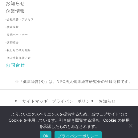
お知らせ
企業情報
-会社概要・アクセス
-代表挨拶
-提携パートナー
-講師紹介
-私たちの取り組み
-個人情報保護方針
お問合せ
※「健康経営(R)」は、NPO法人健康経営研究会の登録商標です。
サイトマップ
プライバシーポリシー
お知らせ
提携パートナー
企業情報
お問合せ
よりよいエクスペリエンスを提供するため、当ウェブサイトでは
Cookie を使用しています。引き続き閲覧する場合、Cookie の使用
©
株式会社ビゼル
を承諾したものとみなされます。
OK
プライバシーポリシー