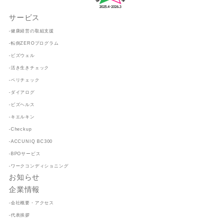
サービス
-健康経営の取組支援
-転倒ZEROプログラム
-ビズウェル
-活き生きチェック
-ペリチェック
-ダイアログ
-ビズヘルス
-キエルキン
-Checkup
-ACCUNIQ BC300
-BPOサービス
-ワークコンディショニング
お知らせ
企業情報
-会社概要・アクセス
-代表挨拶