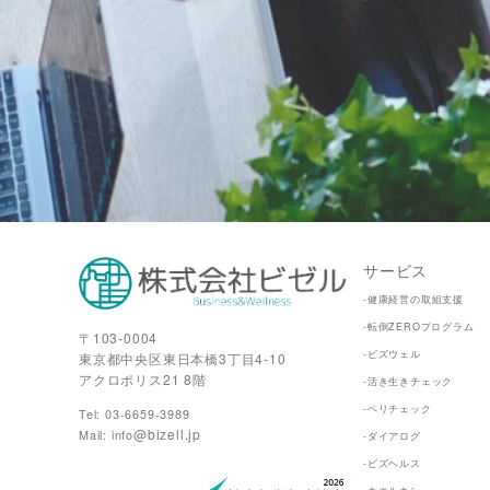
サービス
-健康経営の取組支援
-転倒ZEROプログラム
〒103-0004
-ビズウェル
東京都中央区東日本橋3丁目4-10
アクロポリス21 8階
-活き生きチェック
-ペリチェック
Tel: 03-6659-3989
@bizell.jp
Mail: info
-ダイアログ
-ビズヘルス