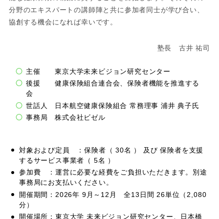
分野のエキスパートの講師陣と共に参加者同士が学び合い、
協創する機会になれば幸いです。
塾長 古井 祐司
主催 東京大学未来ビジョン研究センター
後援 健康保険組合連合会、保険者機能を推進する
会
世話⼈ ⽇本航空健康保険組合 常務理事 浦井 典⼦⽒
事務局 株式会社ビゼル
対象および定員 ：保険者（ 30名 ） 及び 保険者を支援
するサービス事業者（ 5名 ）
参加費 ：運営に必要な経費をご負担いただきます。別途
事務局にお支払いください。
開催期間：2026年 9月～12月 全13日間 26単位（2,080
分）
開催場所：東京大学 未来ビジョン研究センター、日本橋