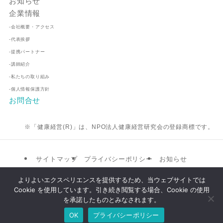
お知らせ
企業情報
-会社概要・アクセス
-代表挨拶
-提携パートナー
-講師紹介
-私たちの取り組み
-個人情報保護方針
お問合せ
※「健康経営(R)」は、NPO法人健康経営研究会の登録商標です。
サイトマップ
プライバシーポリシー
お知らせ
提携パートナー
企業情報
お問合せ
よりよいエクスペリエンスを提供するため、当ウェブサイトでは
Cookie を使用しています。引き続き閲覧する場合、Cookie の使用
©
株式会社ビゼル
を承諾したものとみなされます。
OK
プライバシーポリシー