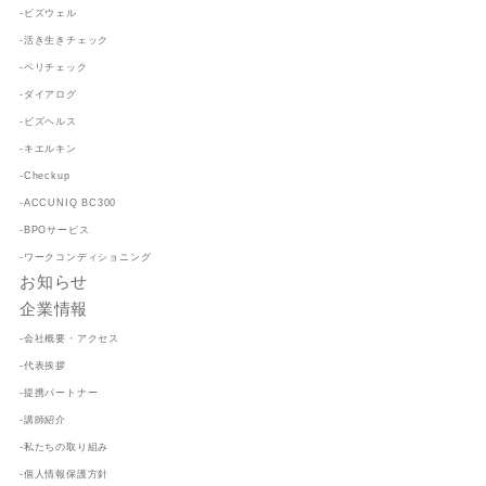
-ビズウェル
-活き生きチェック
-ペリチェック
-ダイアログ
-ビズヘルス
-キエルキン
-Checkup
-ACCUNIQ BC300
-BPOサービス
-ワークコンディショニング
お知らせ
企業情報
-会社概要・アクセス
-代表挨拶
-提携パートナー
-講師紹介
-私たちの取り組み
-個人情報保護方針