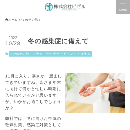
MENU
ホーム
newsその他
2022
冬の感染症に備えて
10/28
newsその他
コラム
セミナー・イベント・コラム
11月に入り、寒さが一層まし
てきていますね。皆さま年末
に向けて何かと忙しい時期に
入られているかと思います
が、いかがお過ごしでしょう
か？
弊社では、冬に向けた空気の
乾燥対策、感染症対策として